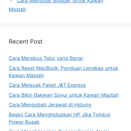
Cara Membuat Blogger untuk Kawan
Mastah
Recent Post
Cara Merebus Telur yang Benar
Cara Reset MacBook: Panduan Lengkap untuk
Kawan Mastah
Cara Melacak Paket J&T Express
Cara Bikin Bakwan Sayur untuk Kawan Mastah
Cara Mengobati Jerawat di Hidung
Begini Cara Menghidupkan HP Jika Tombol
Power Rusak