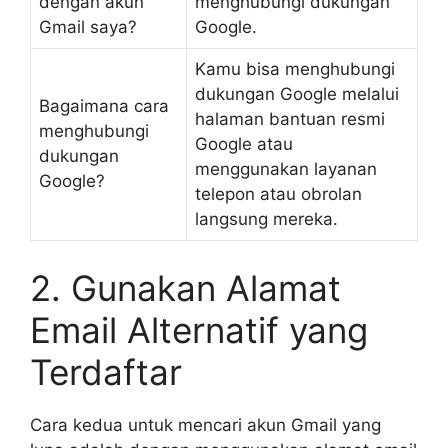
dengan akun
menghubungi dukungan
Gmail saya?
Google.
Kamu bisa menghubungi
dukungan Google melalui
Bagaimana cara
halaman bantuan resmi
menghubungi
Google atau
dukungan
menggunakan layanan
Google?
telepon atau obrolan
langsung mereka.
2. Gunakan Alamat
Email Alternatif yang
Terdaftar
Cara kedua untuk mencari akun Gmail yang