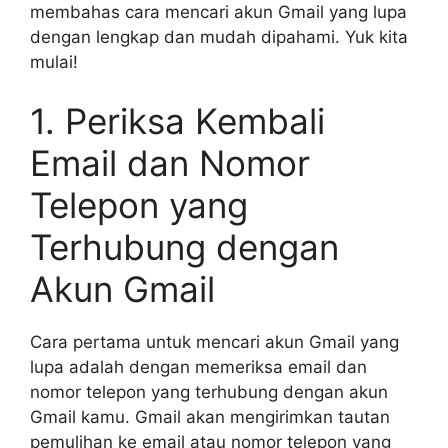
membahas cara mencari akun Gmail yang lupa
dengan lengkap dan mudah dipahami. Yuk kita
mulai!
1. Periksa Kembali
Email dan Nomor
Telepon yang
Terhubung dengan
Akun Gmail
Cara pertama untuk mencari akun Gmail yang
lupa adalah dengan memeriksa email dan
nomor telepon yang terhubung dengan akun
Gmail kamu. Gmail akan mengirimkan tautan
pemulihan ke email atau nomor telepon yang