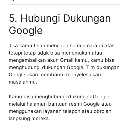
5. Hubungi Dukungan
Google
Jika kamu telah mencoba semua cara di atas
tetapi tetap tidak bisa menemukan atau
mengembalikan akun Gmail kamu, kamu bisa
menghubungi dukungan Google. Tim dukungan
Google akan membantu menyelesaikan
masalahmu.
Kamu bisa menghubungi dukungan Google
melalui halaman bantuan resmi Google atau
menggunakan layanan telepon atau obrolan
langsung mereka.