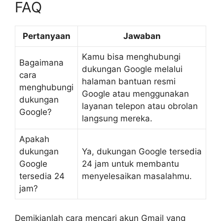
FAQ
Pertanyaan
Jawaban
Kamu bisa menghubungi
Bagaimana
dukungan Google melalui
cara
halaman bantuan resmi
menghubungi
Google atau menggunakan
dukungan
layanan telepon atau obrolan
Google?
langsung mereka.
Apakah
dukungan
Ya, dukungan Google tersedia
Google
24 jam untuk membantu
tersedia 24
menyelesaikan masalahmu.
jam?
Demikianlah cara mencari akun Gmail yang