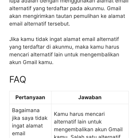
lupa adalah dengan menggunakan alamat email
alternatif yang terdaftar pada akunmu. Gmail
akan mengirimkan tautan pemulihan ke alamat
email alternatif tersebut.
Jika kamu tidak ingat alamat email alternatif
yang terdaftar di akunmu, maka kamu harus
mencari alternatif lain untuk mengembalikan
akun Gmail kamu.
FAQ
Pertanyaan
Jawaban
Bagaimana
Kamu harus mencari
jika saya tidak
alternatif lain untuk
ingat alamat
mengembalikan akun Gmail
email
kamu. Salah satu alternatif