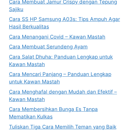
Cara Membuat Jamur Crispy dengan Tepung
Sajiku
Cara SS HP Samsung A03s: Tips Ampuh Agar
Hasil Berkualitas
Cara Menangani Covid – Kawan Mastah
Cara Membuat Serundeng Ayam
Cara Salat Dhuha: Panduan Lengkap untuk
Kawan Mastah
Cara Mencari Panjang – Panduan Lengkap
untuk Kawan Mastah
Cara Menghafal dengan Mudah dan Efektif –
Kawan Mastah
Cara Membersihkan Bunga Es Tanpa
Mematikan Kulkas
Tuliskan Tiga Cara Memilih Teman yang Baik