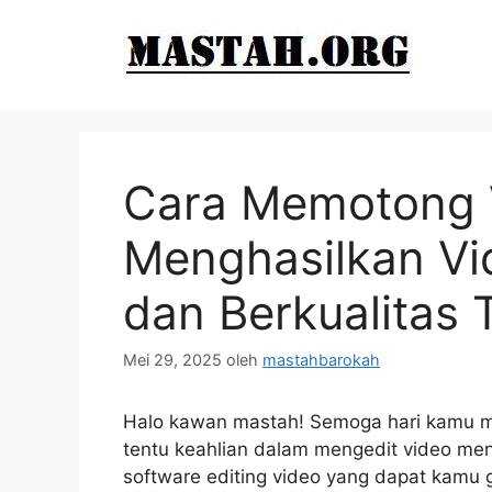
Langsung
ke
isi
Cara Memotong V
Menghasilkan Vi
dan Berkualitas 
Mei 29, 2025
oleh
mastahbarokah
Halo kawan mastah! Semoga hari kamu m
tentu keahlian dalam mengedit video men
software editing video yang dapat kamu 