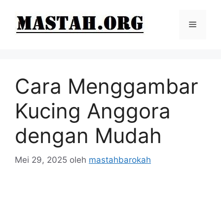
Langsung
ke
Menu
isi
Cara Menggambar
Kucing Anggora
dengan Mudah
Mei 29, 2025
oleh
mastahbarokah