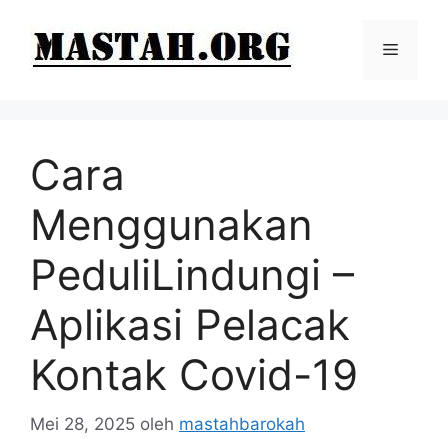
Langsung
ke
Menu
isi
Cara
Menggunakan
PeduliLindungi –
Aplikasi Pelacak
Kontak Covid-19
Mei 28, 2025
oleh
mastahbarokah