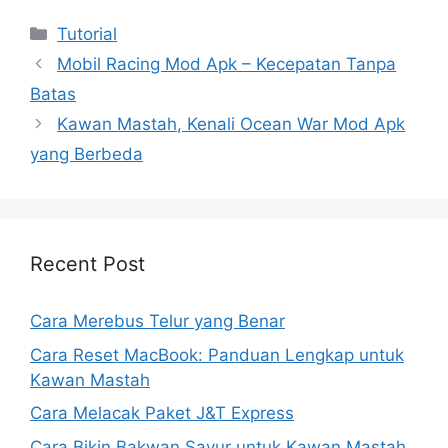
Kategori
Tutorial
Mobil Racing Mod Apk – Kecepatan Tanpa
Batas
Kawan Mastah, Kenali Ocean War Mod Apk
yang Berbeda
Recent Post
Cara Merebus Telur yang Benar
Cara Reset MacBook: Panduan Lengkap untuk
Kawan Mastah
Cara Melacak Paket J&T Express
Cara Bikin Bakwan Sayur untuk Kawan Mastah