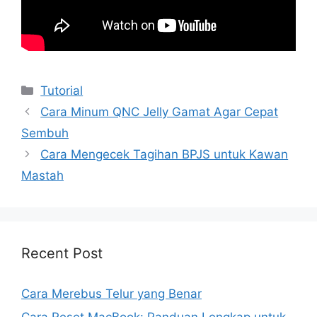
Kategori
Tutorial
Cara Minum QNC Jelly Gamat Agar Cepat
Sembuh
Cara Mengecek Tagihan BPJS untuk Kawan
Mastah
Recent Post
Cara Merebus Telur yang Benar