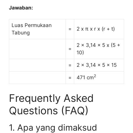
Jawaban:
Luas Permukaan
=
2 x π x r x (r + t)
Tabung
2 x 3,14 x 5 x (5 +
=
10)
=
2 x 3,14 x 5 x 15
2
=
471 cm
Frequently Asked
Questions (FAQ)
1. Apa yang dimaksud