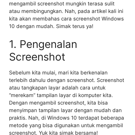
mengambil screenshot mungkin terasa sulit
atau membingungkan. Nah, pada artikel kali ini
kita akan membahas cara screenshot Windows
10 dengan mudah. Simak terus ya!
1. Pengenalan
Screenshot
Sebelum kita mulai, mari kita berkenalan
terlebih dahulu dengan screenshot. Screenshot
atau tangkapan layar adalah cara untuk
“merekam” tampilan layar di komputer kita.
Dengan mengambil screenshot, kita bisa
menyimpan tampilan layar dengan mudah dan
praktis. Nah, di Windows 10 terdapat beberapa
metode yang bisa digunakan untuk mengambil
screenshot. Yuk kita simak bersama!