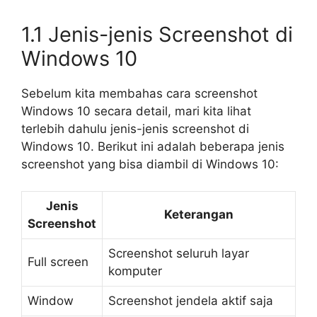
1.1 Jenis-jenis Screenshot di
Windows 10
Sebelum kita membahas cara screenshot
Windows 10 secara detail, mari kita lihat
terlebih dahulu jenis-jenis screenshot di
Windows 10. Berikut ini adalah beberapa jenis
screenshot yang bisa diambil di Windows 10:
Jenis
Keterangan
Screenshot
Screenshot seluruh layar
Full screen
komputer
Window
Screenshot jendela aktif saja