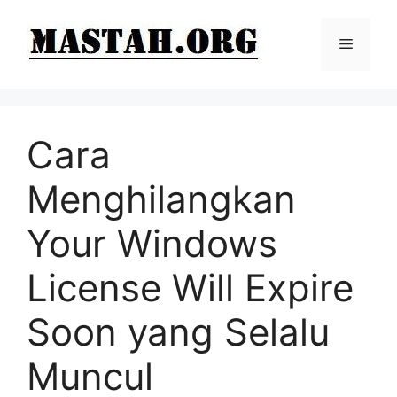
Langsung
ke
Menu
isi
Cara
Menghilangkan
Your Windows
License Will Expire
Soon yang Selalu
Muncul