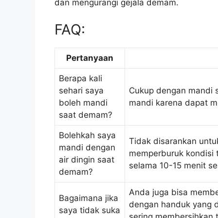
dan mengurangi gejala demam.
FAQ:
Pertanyaan
Berapa kali
sehari saya
Cukup dengan mandi sat
boleh mandi
mandi karena dapat me
saat demam?
Bolehkah saya
Tidak disarankan untu
mandi dengan
memperburuk kondisi 
air dingin saat
selama 10-15 menit se
demam?
Anda juga bisa member
Bagaimana jika
dengan handuk yang di
saya tidak suka
sering membersihkan