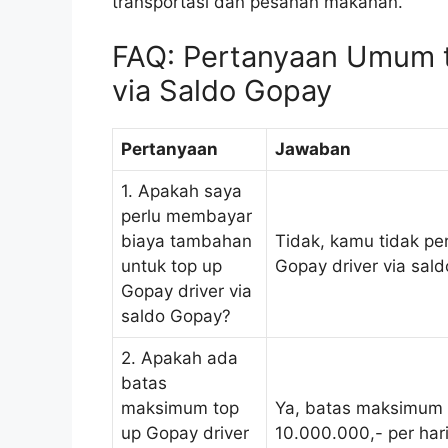
transportasi dan pesanan makanan.
FAQ: Pertanyaan Umum t
via Saldo Gopay
Pertanyaan
Jawaban
1. Apakah saya
perlu membayar
biaya tambahan
Tidak, kamu tidak p
untuk top up
Gopay driver via sal
Gopay driver via
saldo Gopay?
2. Apakah ada
batas
maksimum top
Ya, batas maksimum t
up Gopay driver
10.000.000,- per hari