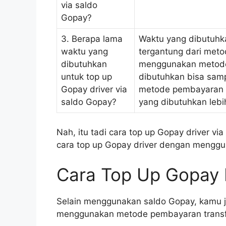
via saldo
Gopay?
3. Berapa lama
Waktu yang dibutuhka
waktu yang
tergantung dari met
dibutuhkan
menggunakan metode
untuk top up
dibutuhkan bisa samp
Gopay driver via
metode pembayaran la
saldo Gopay?
yang dibutuhkan lebi
Nah, itu tadi cara top up Gopay driver v
cara top up Gopay driver dengan mengg
Cara Top Up Gopay D
Selain menggunakan saldo Gopay, kamu j
menggunakan metode pembayaran transfe