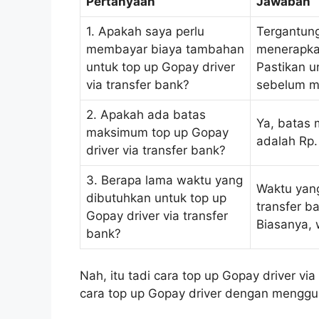
Pertanyaan
Jawaban
1. Apakah saya perlu
Tergantun
membayar biaya tambahan
menerapkan
untuk top up Gopay driver
Pastikan u
via transfer bank?
sebelum m
2. Apakah ada batas
Ya, batas 
maksimum top up Gopay
adalah Rp.
driver via transfer bank?
3. Berapa lama waktu yang
Waktu yang
dibutuhkan untuk top up
transfer b
Gopay driver via transfer
Biasanya, 
bank?
Nah, itu tadi cara top up Gopay driver vi
cara top up Gopay driver dengan mengg