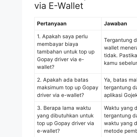
via E-Wallet
Pertanyaan
Jawaban
1. Apakah saya perlu
Tergantung d
membayar biaya
wallet mener
tambahan untuk top up
tidak. Pasti
Gopay driver via e-
kamu sebelu
wallet?
2. Apakah ada batas
Ya, batas ma
maksimum top up Gopay
tergantung d
driver via e-wallet?
aplikasi Goj
3. Berapa lama waktu
Waktu yang d
yang dibutuhkan untuk
tergantung d
top up Gopay driver via
waktu yang d
e-wallet?
metode pemba