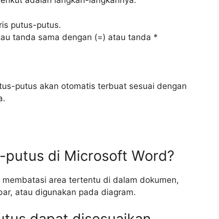
erikut adalah langkah-langkahnya:
is putus-putus.
 atau tanda sama dengan (=) atau tanda *
utus-putus akan otomatis terbuat sesuai dengan
a.
s-putus di Microsoft Word?
k membatasi area tertentu di dalam dokumen,
ar, atau digunakan pada diagram.
utus dapat disesuaikan