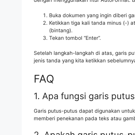
dengan menggunakan fitur AutoFormat. B
Buka dokumen yang ingin diberi gar
Ketikkan tiga kali tanda minus (-)
(bintang).
Tekan tombol “Enter”.
Setelah langkah-langkah di atas, garis p
jenis tanda yang kita ketikkan sebelumny
FAQ
1. Apa fungsi garis putu
Garis putus-putus dapat digunakan untu
memberi penekanan pada teks atau gamb
2. Apakah garis putus-p