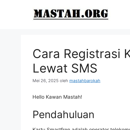
Langsung
ke
isi
Cara Registrasi 
Lewat SMS
Mei 26, 2025
oleh
mastahbarokah
Hello Kawan Mastah!
Pendahuluan
Kartu Smartfren adalah operator telekomu