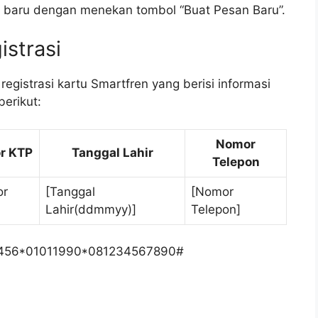
n baru dengan menekan tombol “Buat Pesan Baru”.
istrasi
egistrasi kartu Smartfren yang berisi informasi
erikut:
Nomor
r KTP
Tanggal Lahir
Telepon
or
[Tanggal
[Nomor
Lahir(ddmmyy)]
Telepon]
3456*01011990*081234567890#