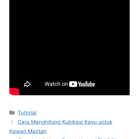
Kategori
Tutorial
Cara Menghitung Kubikasi Kayu untuk
Kawan Mastah