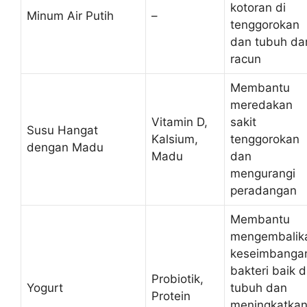
kotoran di
Minum Air Putih
–
tenggorokan
dan tubuh dar
racun
Membantu
meredakan
Vitamin D,
sakit
Susu Hangat
Kalsium,
tenggorokan
dengan Madu
Madu
dan
mengurangi
peradangan
Membantu
mengembalik
keseimbanga
bakteri baik d
Probiotik,
Yogurt
tubuh dan
Protein
meningkatka