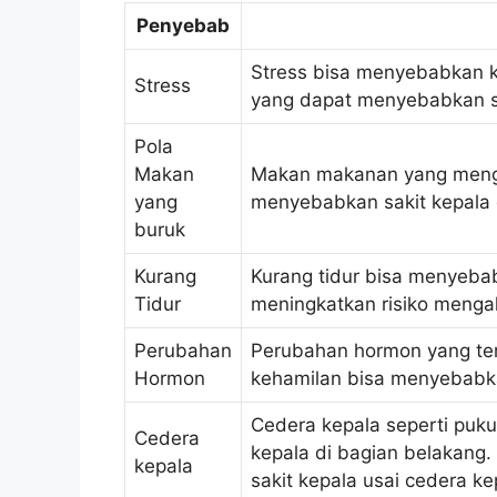
Penyebab
Stress bisa menyebabkan k
Stress
yang dapat menyebabkan sa
Pola
Makan
Makan makanan yang menga
yang
menyebabkan sakit kepala 
buruk
Kurang
Kurang tidur bisa menyebab
Tidur
meningkatkan risiko mengal
Perubahan
Perubahan hormon yang ter
Hormon
kehamilan bisa menyebabka
Cedera kepala seperti puk
Cedera
kepala di bagian belakang
kepala
sakit kepala usai cedera k