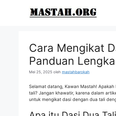
Langsung
ke
isi
Cara Mengikat Da
Panduan Lengka
Mei 25, 2025
oleh
mastahbarokah
Selamat datang, Kawan Mastah! Apakah k
tali? Jangan khawatir, karena dalam arti
untuk mengikat dasi dengan dua tali de
Apa itu Dasi Dua Tal