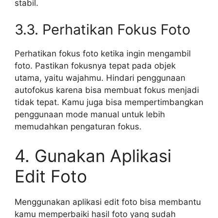
stabil.
3.3. Perhatikan Fokus Foto
Perhatikan fokus foto ketika ingin mengambil
foto. Pastikan fokusnya tepat pada objek
utama, yaitu wajahmu. Hindari penggunaan
autofokus karena bisa membuat fokus menjadi
tidak tepat. Kamu juga bisa mempertimbangkan
penggunaan mode manual untuk lebih
memudahkan pengaturan fokus.
4. Gunakan Aplikasi
Edit Foto
Menggunakan aplikasi edit foto bisa membantu
kamu memperbaiki hasil foto yang sudah