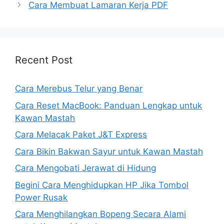
Cara Membuat Lamaran Kerja PDF
Recent Post
Cara Merebus Telur yang Benar
Cara Reset MacBook: Panduan Lengkap untuk
Kawan Mastah
Cara Melacak Paket J&T Express
Cara Bikin Bakwan Sayur untuk Kawan Mastah
Cara Mengobati Jerawat di Hidung
Begini Cara Menghidupkan HP Jika Tombol
Power Rusak
Cara Menghilangkan Bopeng Secara Alami