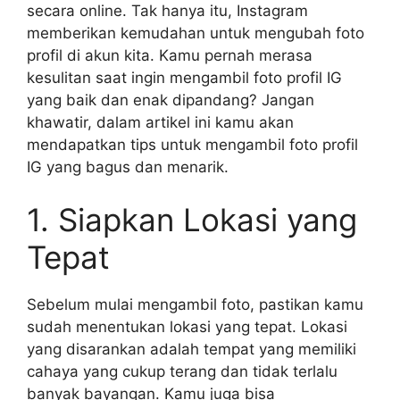
secara online. Tak hanya itu, Instagram
memberikan kemudahan untuk mengubah foto
profil di akun kita. Kamu pernah merasa
kesulitan saat ingin mengambil foto profil IG
yang baik dan enak dipandang? Jangan
khawatir, dalam artikel ini kamu akan
mendapatkan tips untuk mengambil foto profil
IG yang bagus dan menarik.
1. Siapkan Lokasi yang
Tepat
Sebelum mulai mengambil foto, pastikan kamu
sudah menentukan lokasi yang tepat. Lokasi
yang disarankan adalah tempat yang memiliki
cahaya yang cukup terang dan tidak terlalu
banyak bayangan. Kamu juga bisa