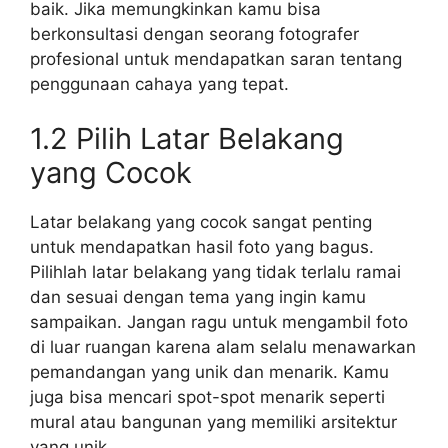
baik. Jika memungkinkan kamu bisa
berkonsultasi dengan seorang fotografer
profesional untuk mendapatkan saran tentang
penggunaan cahaya yang tepat.
1.2 Pilih Latar Belakang
yang Cocok
Latar belakang yang cocok sangat penting
untuk mendapatkan hasil foto yang bagus.
Pilihlah latar belakang yang tidak terlalu ramai
dan sesuai dengan tema yang ingin kamu
sampaikan. Jangan ragu untuk mengambil foto
di luar ruangan karena alam selalu menawarkan
pemandangan yang unik dan menarik. Kamu
juga bisa mencari spot-spot menarik seperti
mural atau bangunan yang memiliki arsitektur
yang unik.