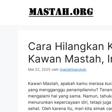
Langsung
ke
isi
Cara Hilangkan 
Kawan Mastah, In
Mei 22, 2025
oleh
mastahbarokah
Kawan Mastah, apakah kamu merasa kuran
yang mengganggu penampilanmu? Tenang s
mengalami hal yang sama. Namun, tahuk
menurunkan kepercayaan diri, tetapi jug
sehat. Oleh karena itu, mari kita simak c