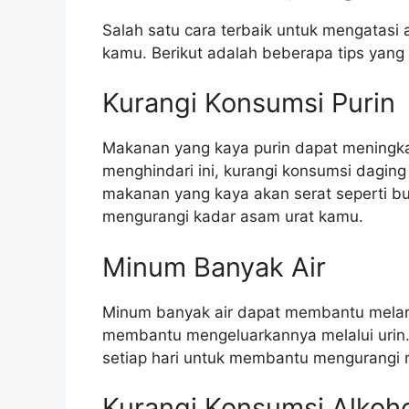
Salah satu cara terbaik untuk mengatas
kamu. Berikut adalah beberapa tips yang
Kurangi Konsumsi Purin
Makanan yang kaya purin dapat meningk
menghindari ini, kurangi konsumsi daging
makanan yang kaya akan serat seperti 
mengurangi kadar asam urat kamu.
Minum Banyak Air
Minum banyak air dapat membantu melar
membantu mengeluarkannya melalui urin. 
setiap hari untuk membantu mengurangi r
Kurangi Konsumsi Alkoh