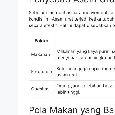
Sebelum membahas cara menyembuhkan a
kondisi ini. Asam urat terjadi ketika tu
secara efektif. Hal ini dapat disebabkan o
Faktor
Makanan yang kaya purin, se
Makanan
menyebabkan peningkatan k
Keturunan juga dapat mem
Keturunan
asam urat.
Orang yang kelebihan berat
Obesitas
lebih tinggi.
Pola Makan yang Ba