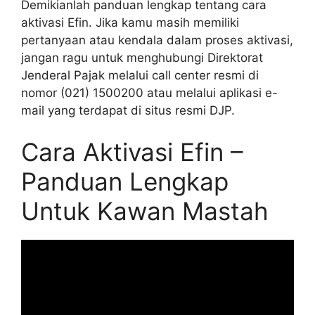
Demikianlah panduan lengkap tentang cara
aktivasi Efin. Jika kamu masih memiliki
pertanyaan atau kendala dalam proses aktivasi,
jangan ragu untuk menghubungi Direktorat
Jenderal Pajak melalui call center resmi di
nomor (021) 1500200 atau melalui aplikasi e-
mail yang terdapat di situs resmi DJP.
Cara Aktivasi Efin –
Panduan Lengkap
Untuk Kawan Mastah