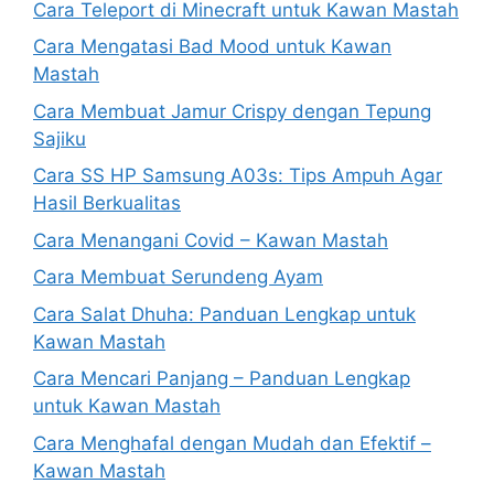
Cara Teleport di Minecraft untuk Kawan Mastah
Cara Mengatasi Bad Mood untuk Kawan
Mastah
Cara Membuat Jamur Crispy dengan Tepung
Sajiku
Cara SS HP Samsung A03s: Tips Ampuh Agar
Hasil Berkualitas
Cara Menangani Covid – Kawan Mastah
Cara Membuat Serundeng Ayam
Cara Salat Dhuha: Panduan Lengkap untuk
Kawan Mastah
Cara Mencari Panjang – Panduan Lengkap
untuk Kawan Mastah
Cara Menghafal dengan Mudah dan Efektif –
Kawan Mastah