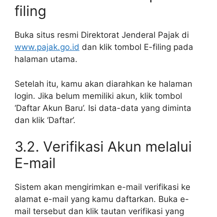
filing
Buka situs resmi Direktorat Jenderal Pajak di
www.pajak.go.id
dan klik tombol E-filing pada
halaman utama.
Setelah itu, kamu akan diarahkan ke halaman
login. Jika belum memiliki akun, klik tombol
‘Daftar Akun Baru’. Isi data-data yang diminta
dan klik ‘Daftar’.
3.2. Verifikasi Akun melalui
E-mail
Sistem akan mengirimkan e-mail verifikasi ke
alamat e-mail yang kamu daftarkan. Buka e-
mail tersebut dan klik tautan verifikasi yang