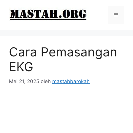
Langsung
ke
Menu
isi
Cara Pemasangan
EKG
Mei 21, 2025
oleh
mastahbarokah