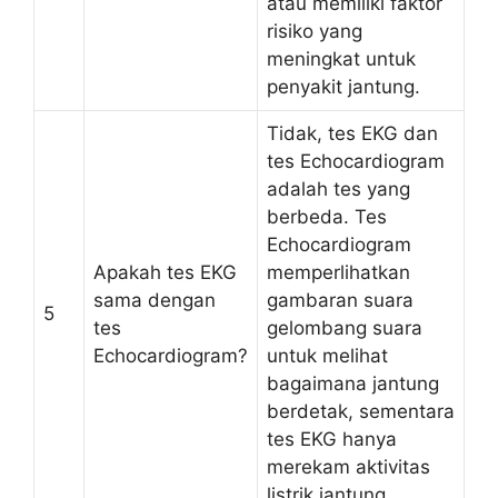
atau memiliki faktor
risiko yang
meningkat untuk
penyakit jantung.
Tidak, tes EKG dan
tes Echocardiogram
adalah tes yang
berbeda. Tes
Echocardiogram
Apakah tes EKG
memperlihatkan
sama dengan
gambaran suara
5
tes
gelombang suara
Echocardiogram?
untuk melihat
bagaimana jantung
berdetak, sementara
tes EKG hanya
merekam aktivitas
listrik jantung.