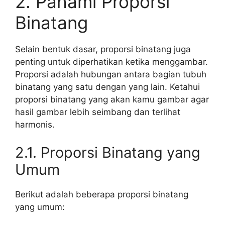
2. Pahami Proporsi
Binatang
Selain bentuk dasar, proporsi binatang juga
penting untuk diperhatikan ketika menggambar.
Proporsi adalah hubungan antara bagian tubuh
binatang yang satu dengan yang lain. Ketahui
proporsi binatang yang akan kamu gambar agar
hasil gambar lebih seimbang dan terlihat
harmonis.
2.1. Proporsi Binatang yang
Umum
Berikut adalah beberapa proporsi binatang
yang umum: