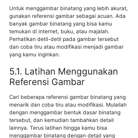
Untuk menggambar binatang yang lebih akurat,
gunakan referensi gambar sebagai acuan. Ada
banyak gambar binatang yang bisa kamu
temukan di internet, buku, atau majalah.
Perhatikan detil-detil pada gambar tersebut
dan coba tiru atau modifikasi menjadi gambar
yang kamu inginkan.
5.1. Latihan Menggunakan
Referensi Gambar
Cari beberapa referensi gambar binatang yang
menarik dan coba tiru atau modifikasi. Mulailah
dengan menggambar bentuk dasar binatang
tersebut, dan kemudian tambahkan detail
lainnya. Terus latihan hingga kamu bisa
menggambar binatang dengan detail yang