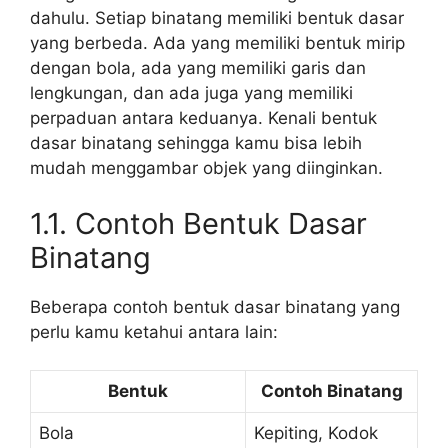
dahulu. Setiap binatang memiliki bentuk dasar
yang berbeda. Ada yang memiliki bentuk mirip
dengan bola, ada yang memiliki garis dan
lengkungan, dan ada juga yang memiliki
perpaduan antara keduanya. Kenali bentuk
dasar binatang sehingga kamu bisa lebih
mudah menggambar objek yang diinginkan.
1.1. Contoh Bentuk Dasar
Binatang
Beberapa contoh bentuk dasar binatang yang
perlu kamu ketahui antara lain:
Bentuk
Contoh Binatang
Bola
Kepiting, Kodok