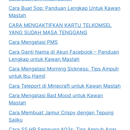
Cara Buat Sop: Panduan Lengkap Untuk Kawan
Mastah
CARA MENGAKTIFKAN KARTU TELKOMSEL
YANG SUDAH MASA TENGGANG
Cara Mengatasi PMS
Cara Ganti Nama di Akun Facebook – Panduan
Lengkap untuk Kawan Mastah
Cara Mengatasi Morning Sickness: Tips Ampuh
untuk Ibu Hamil
Cara Teleport di Minecraft untuk Kawan Mastah
Cara Mengatasi Bad Mood untuk Kawan
Mastah
Cara Membuat Jamur Crispy dengan Tepung
Sajiku
Cara SS HP Samsung A03s: Tips Ampuh Agar