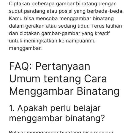
Ciptakan beberapa gambar binatang dengan
sudut pandang atau posisi yang berbeda-beda.
Kamu bisa mencoba menggambar binatang
dalam gerakan atau sedang tidur. Terus latihan
dan ciptakan gambar-gambar yang kreatif
untuk meningkatkan kemampuanmu
menggambar.
FAQ: Pertanyaan
Umum tentang Cara
Menggambar Binatang
1. Apakah perlu belajar
menggambar binatang?
Belajar menggambar binatang bisa menjadi