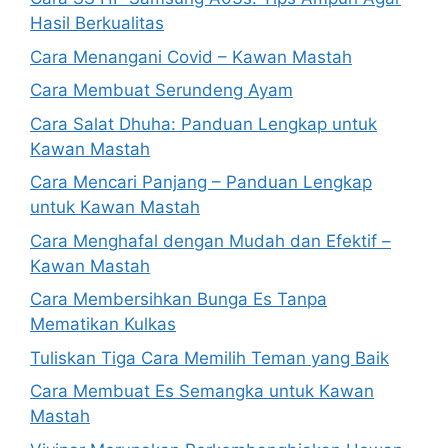
Hasil Berkualitas
Cara Menangani Covid – Kawan Mastah
Cara Membuat Serundeng Ayam
Cara Salat Dhuha: Panduan Lengkap untuk
Kawan Mastah
Cara Mencari Panjang – Panduan Lengkap
untuk Kawan Mastah
Cara Menghafal dengan Mudah dan Efektif –
Kawan Mastah
Cara Membersihkan Bunga Es Tanpa
Mematikan Kulkas
Tuliskan Tiga Cara Memilih Teman yang Baik
Cara Membuat Es Semangka untuk Kawan
Mastah