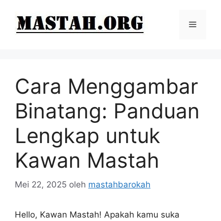
Langsung
ke
Menu
isi
Cara Menggambar
Binatang: Panduan
Lengkap untuk
Kawan Mastah
Mei 22, 2025
oleh
mastahbarokah
Hello, Kawan Mastah! Apakah kamu suka