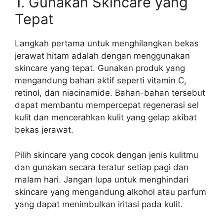
1. Gunakan Skincare yang
Tepat
Langkah pertama untuk menghilangkan bekas
jerawat hitam adalah dengan menggunakan
skincare yang tepat. Gunakan produk yang
mengandung bahan aktif seperti vitamin C,
retinol, dan niacinamide. Bahan-bahan tersebut
dapat membantu mempercepat regenerasi sel
kulit dan mencerahkan kulit yang gelap akibat
bekas jerawat.
Pilih skincare yang cocok dengan jenis kulitmu
dan gunakan secara teratur setiap pagi dan
malam hari. Jangan lupa untuk menghindari
skincare yang mengandung alkohol atau parfum
yang dapat menimbulkan iritasi pada kulit.