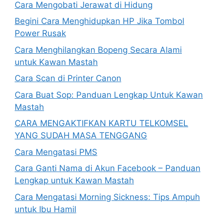
Cara Mengobati Jerawat di Hidung
Begini Cara Menghidupkan HP Jika Tombol
Power Rusak
Cara Menghilangkan Bopeng Secara Alami
untuk Kawan Mastah
Cara Scan di Printer Canon
Cara Buat Sop: Panduan Lengkap Untuk Kawan
Mastah
CARA MENGAKTIFKAN KARTU TELKOMSEL
YANG SUDAH MASA TENGGANG
Cara Mengatasi PMS
Cara Ganti Nama di Akun Facebook – Panduan
Lengkap untuk Kawan Mastah
Cara Mengatasi Morning Sickness: Tips Ampuh
untuk Ibu Hamil