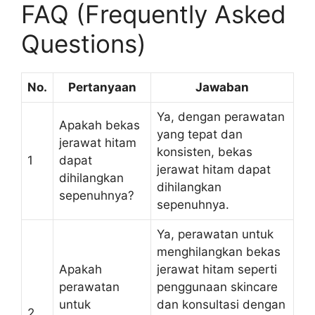
FAQ (Frequently Asked
Questions)
No.
Pertanyaan
Jawaban
Ya, dengan perawatan
Apakah bekas
yang tepat dan
jerawat hitam
konsisten, bekas
1
dapat
jerawat hitam dapat
dihilangkan
dihilangkan
sepenuhnya?
sepenuhnya.
Ya, perawatan untuk
menghilangkan bekas
Apakah
jerawat hitam seperti
perawatan
penggunaan skincare
untuk
dan konsultasi dengan
2