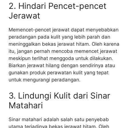
2. Hindari Pencet-pencet
Jerawat
Memencet-pencet jerawat dapat menyebabkan
peradangan pada kulit yang lebih parah dan
meninggalkan bekas jerawat hitam. Oleh karena
itu, jangan pernah mencoba memencet jerawat
meskipun terlihat menggoda untuk dilakukan.
Biarkan jerawat hilang dengan sendirinya atau
gunakan produk perawatan kulit yang tepat
untuk mengurangi peradangan.
3. Lindungi Kulit dari Sinar
Matahari
Sinar matahari adalah salah satu penyebab
utama terjadinya bekas jerawat hitam. Oleh