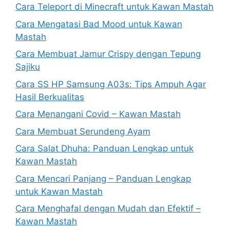
Cara Teleport di Minecraft untuk Kawan Mastah
Cara Mengatasi Bad Mood untuk Kawan
Mastah
Cara Membuat Jamur Crispy dengan Tepung
Sajiku
Cara SS HP Samsung A03s: Tips Ampuh Agar
Hasil Berkualitas
Cara Menangani Covid – Kawan Mastah
Cara Membuat Serundeng Ayam
Cara Salat Dhuha: Panduan Lengkap untuk
Kawan Mastah
Cara Mencari Panjang – Panduan Lengkap
untuk Kawan Mastah
Cara Menghafal dengan Mudah dan Efektif –
Kawan Mastah