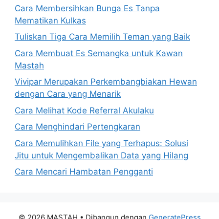
Cara Membersihkan Bunga Es Tanpa
Mematikan Kulkas
Tuliskan Tiga Cara Memilih Teman yang Baik
Cara Membuat Es Semangka untuk Kawan
Mastah
Vivipar Merupakan Perkembangbiakan Hewan
dengan Cara yang Menarik
Cara Melihat Kode Referral Akulaku
Cara Menghindari Pertengkaran
Cara Memulihkan File yang Terhapus: Solusi
Jitu untuk Mengembalikan Data yang Hilang
Cara Mencari Hambatan Pengganti
© 2026 MASTAH
• Dibangun dengan
GeneratePress