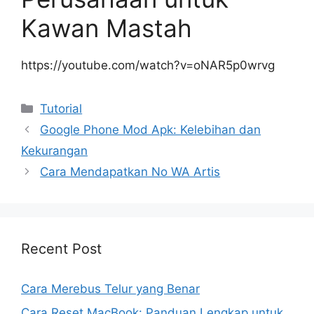
Kawan Mastah
https://youtube.com/watch?v=oNAR5p0wrvg
Kategori
Tutorial
Google Phone Mod Apk: Kelebihan dan
Kekurangan
Cara Mendapatkan No WA Artis
Recent Post
Cara Merebus Telur yang Benar
Cara Reset MacBook: Panduan Lengkap untuk