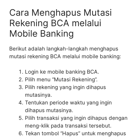
Cara Menghapus Mutasi
Rekening BCA melalui
Mobile Banking
Berikut adalah langkah-langkah menghapus
mutasi rekening BCA melalui mobile banking:
Login ke mobile banking BCA.
Pilih menu “Mutasi Rekening”.
Pilih rekening yang ingin dihapus
mutasinya.
Tentukan periode waktu yang ingin
dihapus mutasinya.
Pilih transaksi yang ingin dihapus dengan
meng-klik pada transaksi tersebut.
Tekan tombol “Hapus” untuk menghapus