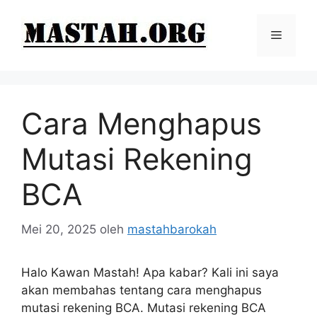
Langsung
ke
Menu
isi
Cara Menghapus
Mutasi Rekening
BCA
Mei 20, 2025
oleh
mastahbarokah
Halo Kawan Mastah! Apa kabar? Kali ini saya
akan membahas tentang cara menghapus
mutasi rekening BCA. Mutasi rekening BCA