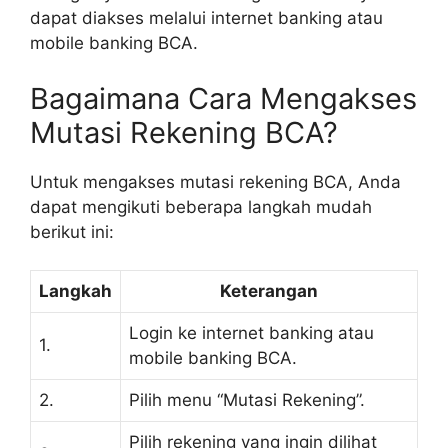
dapat diakses melalui internet banking atau
mobile banking BCA.
Bagaimana Cara Mengakses
Mutasi Rekening BCA?
Untuk mengakses mutasi rekening BCA, Anda
dapat mengikuti beberapa langkah mudah
berikut ini:
Langkah
Keterangan
Login ke internet banking atau
1.
mobile banking BCA.
2.
Pilih menu “Mutasi Rekening”.
Pilih rekening yang ingin dilihat