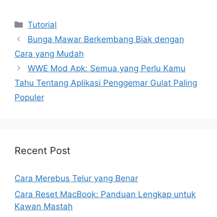
Kategori
Tutorial
Bunga Mawar Berkembang Biak dengan
Cara yang Mudah
WWE Mod Apk: Semua yang Perlu Kamu
Tahu Tentang Aplikasi Penggemar Gulat Paling
Populer
Recent Post
Cara Merebus Telur yang Benar
Cara Reset MacBook: Panduan Lengkap untuk
Kawan Mastah