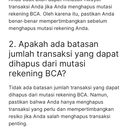
transaksi Anda jika Anda menghapus mutasi
rekening BCA. Oleh karena itu, pastikan Anda
benar-benar mempertimbangkan sebelum
menghapus mutasi rekening Anda.
2. Apakah ada batasan
jumlah transaksi yang dapat
dihapus dari mutasi
rekening BCA?
Tidak ada batasan jumlah transaksi yang dapat
dihapus dari mutasi rekening BCA. Namun,
pastikan bahwa Anda hanya menghapus
transaksi yang perlu dan mempertimbangkan
resiko jika Anda salah menghapus transaksi
penting.