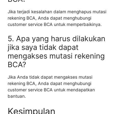
Jika terjadi kesalahan dalam menghapus mutasi
rekening BCA, Anda dapat menghubungi
customer service BCA untuk memperbaikinya.
5. Apa yang harus dilakukan
jika saya tidak dapat
mengakses mutasi rekening
BCA?
Jika Anda tidak dapat mengakses mutasi
rekening BCA, Anda dapat menghubungi
customer service BCA untuk mendapatkan
bantuan.
Kesimpulan