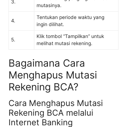
3.
mutasinya.
Tentukan periode waktu yang
4.
ingin dilihat.
Klik tombol “Tampilkan” untuk
5.
melihat mutasi rekening.
Bagaimana Cara
Menghapus Mutasi
Rekening BCA?
Cara Menghapus Mutasi
Rekening BCA melalui
Internet Banking