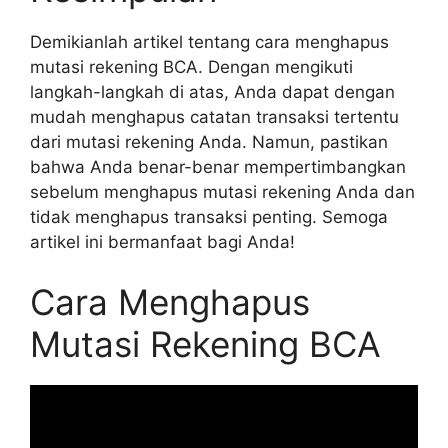
Demikianlah artikel tentang cara menghapus
mutasi rekening BCA. Dengan mengikuti
langkah-langkah di atas, Anda dapat dengan
mudah menghapus catatan transaksi tertentu
dari mutasi rekening Anda. Namun, pastikan
bahwa Anda benar-benar mempertimbangkan
sebelum menghapus mutasi rekening Anda dan
tidak menghapus transaksi penting. Semoga
artikel ini bermanfaat bagi Anda!
Cara Menghapus
Mutasi Rekening BCA