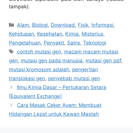
tampak).
Kategori
Alam
,
Biologi
,
Download
,
Fisik
,
Informasi
,
Kehidupan
,
Kesehatan
,
Kimia
,
Misterius
,
Pengetahuan
,
Penyakit
,
Sains
,
Teknologi
Tag
contoh mutasi gen
,
macam macam mutasi
gen
,
mutasi gen pada manusia
,
mutasi gen pdf
,
mutasi kromosom adalah
,
pengertian
translokasi gen
,
penyebab mutasi gen
Ilmu Kimia Dasar – Pertukaran Setara
[Equivalent Exchange]
Cara Masak Ceker Ayam: Membuat
Hidangan Lezat untuk Kawan Mastah